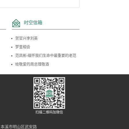
时空信箱
贺官兴李刘英
梦里相会
范凤彬-缅怀我们生命中最重要的老范
给敬爱的周总理敬酒
扫描二维码加微信
号-1 本溪市明山区武安路