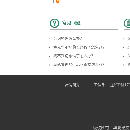
华夏网会员
05月12日给
陶
敬献了
中年女
叩拜
常见问题
................
07月31日给
徐乔两先生
敬献了
水果
忘记密码怎么办？
................
07月31日给
徐乔两先生
敬献了
金元宝不够购买祭品了怎么办？
饺子
找不到纪念馆了怎么办？
................
07月31日给
徐乔两先生
敬献了
网站提供的供品不喜欢怎么办？
花束
................
07月31日给
徐乔两先生
敬献了
平安香
友情链接：
工信部
辽ICP备170
................
06月16日给
徐乔两先生
敬献了
平安香
................
06月16日给
徐乔两先生
敬献了
非洲菊
华夏网会员
05月12日给
版权所有：华夏祭奠
陶
敬献了
花环