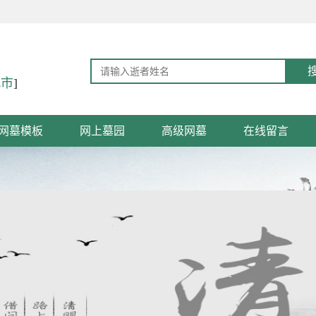
城市
]
网墓模板
网上墓园
高级网墓
在线留言