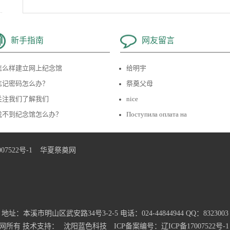
新手指南
网友留言
怎么样建立网上纪念馆
给明宇
忘记密码怎么办？
祭奠父母
关注我们了解我们
nice
找不到纪念馆怎么办？
Поступила оплата на
07522号-1
华夏祭奠网
地址：本溪市明山区武安路34号3-2-5 电话：024-44844944 QQ：8323003
网所有 技术支持：
沈阳蓝色科技
ICP备案编号：辽ICP备17007522