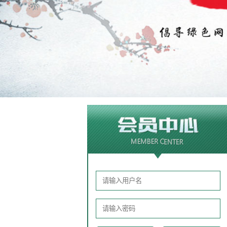
................
07月31日给
徐乔两先生
敬献了