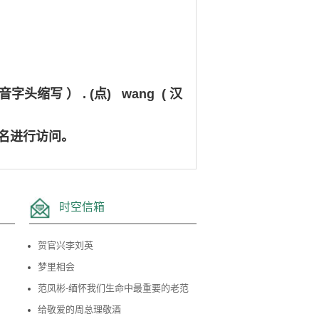
缩写 ） . (点) wang ( 汉
名进行访问。
时空信箱
贺官兴李刘英
梦里相会
范凤彬-缅怀我们生命中最重要的老范
给敬爱的周总理敬酒