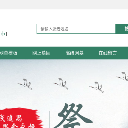
城市
]
网墓模板
网上墓园
高级网墓
在线留言