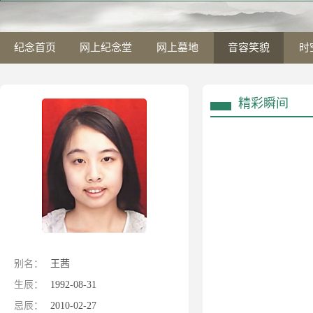
纪念首页
网上纪念堂
网上墓地
音容笑貌
时
精彩瞬间
别名：
王茜
生辰：
1992-08-31
忌辰：
2010-02-27