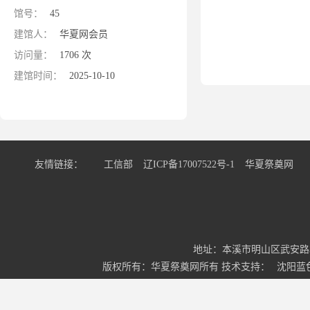
馆号：
45
建馆人：
华夏网会员
访问量：
1706 次
建馆时间：
2025-10-10
友情链接：
工信部
辽ICP备17007522号-1
华夏祭奠网
地址：本溪市明山区武安路34号3-
版权所有：华夏祭奠网所有 技术支持：
沈阳蓝