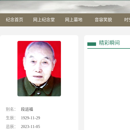
纪念首页
网上纪念堂
网上墓地
音容笑貌
时
精彩瞬间
别名：
段运福
生辰：
1929-11-29
忌辰：
2023-11-05