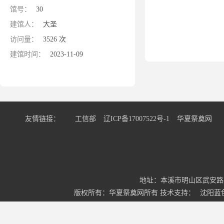
馆号：
30
建馆人：
大圣
访问量：
3526 次
建馆时间：
2023-11-09
友情链接：
工信部
辽ICP备17007522号-1
华夏祭奠网
地址：本溪市明山区武安路34号3-
版权所有：华夏祭奠网所有 技术支持：
沈阳蓝