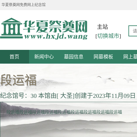
华夏祭奠网免费网上纪念馆
主站
[
切换城市
]
首页
新闻中心
墓园信息
网墓模板
网上
段运福
纪念馆号：30 本馆由[ 大圣]创建于2023年11月09日
段运福段运福段运福段运福段运福段运福段运福段运福段运福