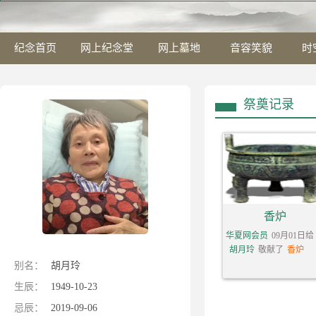
纪念首页
网上纪念堂
网上墓地
音容笑貌
时
祭奠记录
香炉
华夏网会员
09月01日给
胡月玲
敬献了
香炉
别名：
胡月玲
生辰：
1949-10-23
忌辰：
2019-09-06