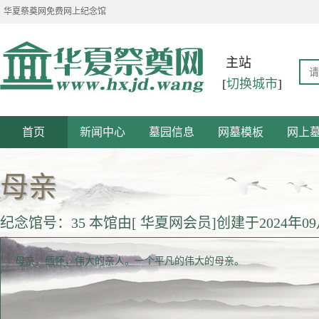
华夏祭奠网免费网上纪念馆
主站
[
切换城市
]
首页
新闻中心
墓园信息
网墓模板
网上
母亲
纪念馆号：35 本馆由[ 华夏网会员]创建于2024年09
母亲，缅怀，伟大的亲人。一个平凡的伟大的母亲。